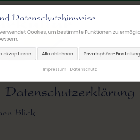
nd Datenschutzhinweise
verwendet Cookies, um bestimmte Funktionen zu ermögli
Na
H
essern.
üb
le akzeptieren
Alle ablehnen
Privatsphäre-Einstellun
Impressum
Datenschutz
Datenschutzerklärung
nen Blick